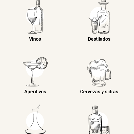
MÁS
INFORMACIÓN
Vinos
Destilados
Aperitivos
Cervezas y sidras