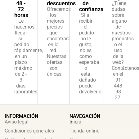
48 -
descuentos
de
¿Tiene
72
confianza
Ofrecemos
dudas
horas
los
Si al
sobre
Le
mejores
recibir
alguno
hacemos
precios
el
de
llegar
que
pedido
nuestros
su
encontrará
no le
productos
pedido
en la
gusta,
o el
rápidamente,
red.
no es
uso
en un
Nuestras
como
de la
plazo
ofertas
esperaba
web?
máximo
son
o
Contácteno
de 2 -
únicas.
está
en el
3
dañado
91
días
puede
448
laborables.
devolverlo.
98
37.
INFORMACIÓN
NAVEGACIÓN
Aviso legal
Inicio
Condiciones generales
Tienda online