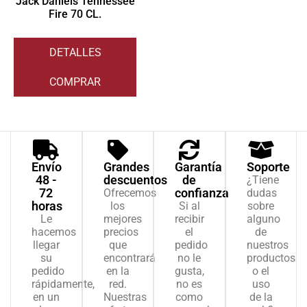
Jack Daniels Tennessee
Fire 70 CL.
DETALLES
COMPRAR
Envío
Grandes
Garantía
Soporte
48 -
descuentos
de
¿Tiene
72
confianza
Ofrecemos
dudas
horas
los
Si al
sobre
Le
mejores
recibir
alguno
hacemos
precios
el
de
llegar
que
pedido
nuestros
su
encontrará
no le
productos
pedido
en la
gusta,
o el
rápidamente,
red.
no es
uso
en un
Nuestras
como
de la