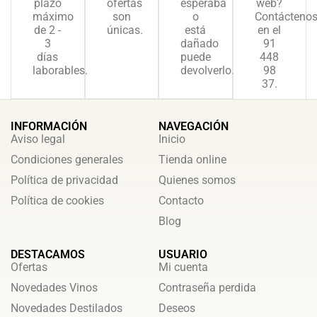
plazo
ofertas
esperaba
web?
máximo
son
o
Contácteno
de 2 -
únicas.
está
en el
3
dañado
91
días
puede
448
laborables.
devolverlo.
98
37.
INFORMACIÓN
NAVEGACIÓN
Aviso legal
Inicio
Condiciones generales
Tienda online
Política de privacidad
Quienes somos
Política de cookies
Contacto
Blog
DESTACAMOS
USUARIO
Ofertas
Mi cuenta
Novedades Vinos
Contraseña perdida
Novedades Destilados
Deseos