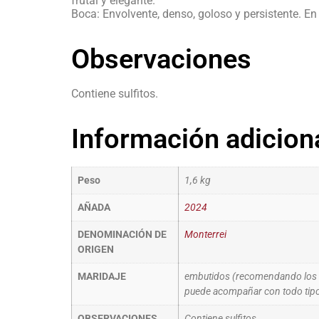
frutal y elegante.
Boca: Envolvente, denso, goloso y persistente. En r
Observaciones
Contiene sulfitos.
Información adicion
Peso
1,6 kg
AÑADA
2024
DENOMINACIÓN DE
Monterrei
ORIGEN
MARIDAJE
embutidos (recomendando los ibé
puede acompañar con todo tipo
OBSERVACIONES
Contiene sulfitos.