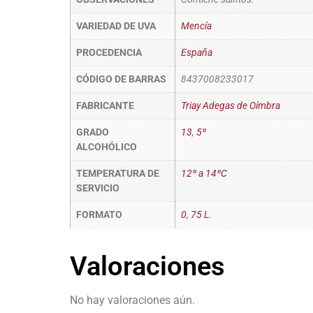
VARIEDAD DE UVA
Mencía
PROCEDENCIA
España
CÓDIGO DE BARRAS
8437008233017
FABRICANTE
Triay Adegas de Oímbra
GRADO
13
,
5º
ALCOHÓLICO
TEMPERATURA DE
12º a 14ºC
SERVICIO
FORMATO
0
,
75 L.
Valoraciones
No hay valoraciones aún.