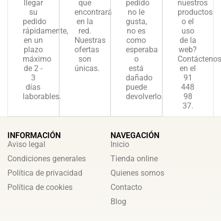
llegar
que
pedido
nuestros
su
encontrará
no le
productos
pedido
en la
gusta,
o el
rápidamente,
red.
no es
uso
en un
Nuestras
como
de la
plazo
ofertas
esperaba
web?
máximo
son
o
Contácteno
de 2 -
únicas.
está
en el
3
dañado
91
días
puede
448
laborables.
devolverlo.
98
37.
INFORMACIÓN
NAVEGACIÓN
Aviso legal
Inicio
Condiciones generales
Tienda online
Política de privacidad
Quienes somos
Política de cookies
Contacto
Blog