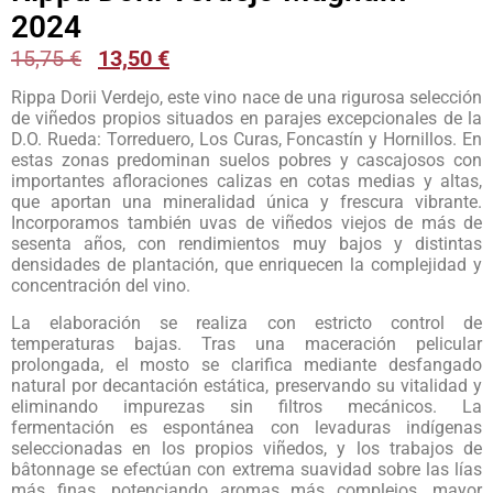
2024
15,75
€
13,50
€
Rippa Dorii Verdejo, este vino nace de una rigurosa selección
de viñedos propios situados en parajes excepcionales de la
D.O. Rueda: Torreduero, Los Curas, Foncastín y Hornillos. En
estas zonas predominan suelos pobres y cascajosos con
importantes afloraciones calizas en cotas medias y altas,
que aportan una mineralidad única y frescura vibrante.
Incorporamos también uvas de viñedos viejos de más de
sesenta años, con rendimientos muy bajos y distintas
densidades de plantación, que enriquecen la complejidad y
concentración del vino.
La elaboración se realiza con estricto control de
temperaturas bajas. Tras una maceración pelicular
prolongada, el mosto se clarifica mediante desfangado
natural por decantación estática, preservando su vitalidad y
eliminando impurezas sin filtros mecánicos. La
fermentación es espontánea con levaduras indígenas
seleccionadas en los propios viñedos, y los trabajos de
bâtonnage se efectúan con extrema suavidad sobre las lías
más finas, potenciando aromas más complejos, mayor