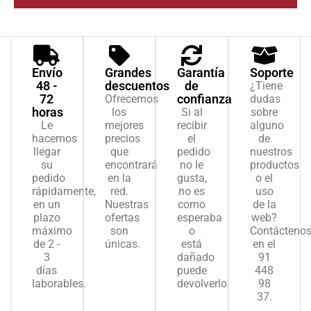
Envío
Grandes
Garantía
Soporte
48 -
descuentos
de
¿Tiene
72
confianza
Ofrecemos
dudas
horas
los
Si al
sobre
Le
mejores
recibir
alguno
hacemos
precios
el
de
llegar
que
pedido
nuestros
su
encontrará
no le
productos
pedido
en la
gusta,
o el
rápidamente,
red.
no es
uso
en un
Nuestras
como
de la
plazo
ofertas
esperaba
web?
máximo
son
o
Contácteno
de 2 -
únicas.
está
en el
3
dañado
91
días
puede
448
laborables.
devolverlo.
98
37.