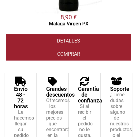
8,90
€
Málaga Virgen PX
DETALLES
COMPRAR
Envío
Grandes
Garantía
Soporte
48 -
descuentos
de
¿Tiene
72
confianza
Ofrecemos
dudas
horas
los
Si al
sobre
Le
mejores
recibir
alguno
hacemos
precios
el
de
llegar
que
pedido
nuestros
su
encontrará
no le
productos
pedido
en la
gusta,
o el