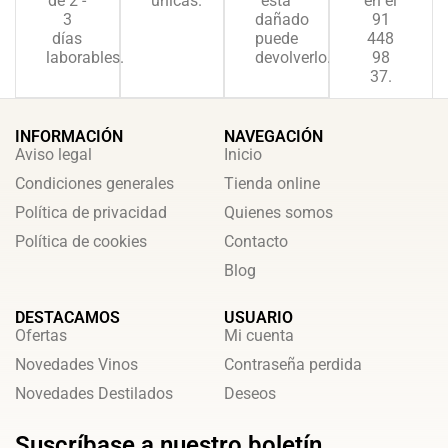
de 2 -
únicas.
está
en el
3
dañado
91
días
puede
448
laborables.
devolverlo.
98
37.
INFORMACIÓN
NAVEGACIÓN
Aviso legal
Inicio
Condiciones generales
Tienda online
Política de privacidad
Quienes somos
Política de cookies
Contacto
Blog
DESTACAMOS
USUARIO
Ofertas
Mi cuenta
Novedades Vinos
Contraseña perdida
Novedades Destilados
Deseos
Suscríbase a nuestro boletín