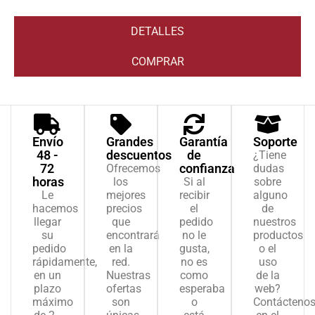
DETALLES
COMPRAR
Envío
Grandes
Garantía
Soporte
48 -
descuentos
de
¿Tiene
72
confianza
Ofrecemos
dudas
horas
los
Si al
sobre
Le
mejores
recibir
alguno
hacemos
precios
el
de
llegar
que
pedido
nuestros
su
encontrará
no le
productos
pedido
en la
gusta,
o el
rápidamente,
red.
no es
uso
en un
Nuestras
como
de la
plazo
ofertas
esperaba
web?
máximo
son
o
Contácteno