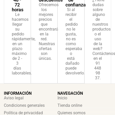
72
confianza
Ofrecemos
dudas
horas
los
Si al
sobre
Le
mejores
recibir
alguno
hacemos
precios
el
de
llegar
que
pedido
nuestros
su
encontrará
no le
productos
pedido
en la
gusta,
o el
rápidamente,
red.
no es
uso
en un
Nuestras
como
de la
plazo
ofertas
esperaba
web?
máximo
son
o
Contácteno
de 2 -
únicas.
está
en el
3
dañado
91
días
puede
448
laborables.
devolverlo.
98
37.
INFORMACIÓN
NAVEGACIÓN
Aviso legal
Inicio
Condiciones generales
Tienda online
Política de privacidad
Quienes somos