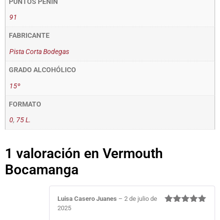
PUNTOS PEÑIN
91
FABRICANTE
Pista Corta Bodegas
GRADO ALCOHÓLICO
15º
FORMATO
0
,
75 L.
1 valoración en
Vermouth
Bocamanga
Luisa Casero Juanes
–
2 de julio de
2025
Valorado
con
5
de 5