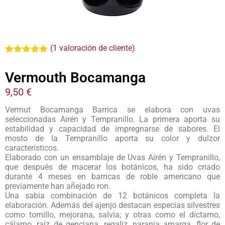
(
1
valoración de cliente)
Valorado
1
con
5.00
de
Vermouth Bocamanga
5 en base
a
valoración
9,50
€
de un
cliente
Vermut Bocamanga Barrica se elabora con uvas
seleccionadas Airén y Tempranillo. La primera aporta su
estabilidad y capacidad de impregnarse de sabores. El
mosto de la Tempranillo aporta su color y dulzor
característicos.
Elaborado con un ensamblaje de Uvas Airén y Tempranillo,
que después de macerar los botánicos, ha sido criado
durante 4 meses en barricas de roble americano que
previamente han añejado ron.
Una sabia combinación de 12 botánicos completa la
elaboración. Además del ajenjo destacan especias silvestres
como tomillo, mejorana, salvia; y otras como el díctamo,
cálamo, raíz de genciana, regaliz, naranja amarga, flor de