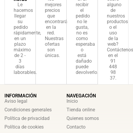
Le
mejores
recibir
alguno
hacemos
precios
el
de
llegar
que
pedido
nuestros
su
encontrará
no le
productos
pedido
en la
gusta,
o el
rápidamente,
red.
no es
uso
en un
Nuestras
como
de la
plazo
ofertas
esperaba
web?
máximo
son
o
Contácteno
de 2 -
únicas.
está
en el
3
dañado
91
días
puede
448
laborables.
devolverlo.
98
37.
INFORMACIÓN
NAVEGACIÓN
Aviso legal
Inicio
Condiciones generales
Tienda online
Política de privacidad
Quienes somos
Política de cookies
Contacto