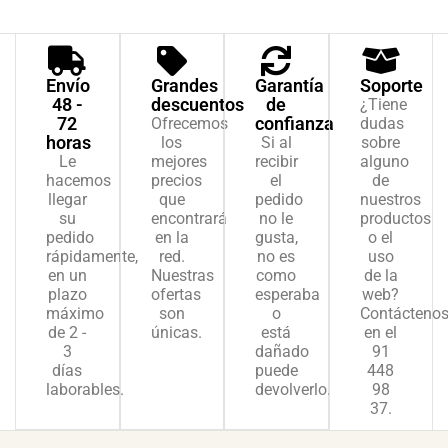
Envío
Grandes
Garantía
Soporte
48 -
descuentos
de
¿Tiene
72
confianza
Ofrecemos
dudas
horas
los
Si al
sobre
Le
mejores
recibir
alguno
hacemos
precios
el
de
llegar
que
pedido
nuestros
su
encontrará
no le
productos
pedido
en la
gusta,
o el
rápidamente,
red.
no es
uso
en un
Nuestras
como
de la
plazo
ofertas
esperaba
web?
máximo
son
o
Contácteno
de 2 -
únicas.
está
en el
3
dañado
91
días
puede
448
laborables.
devolverlo.
98
37.