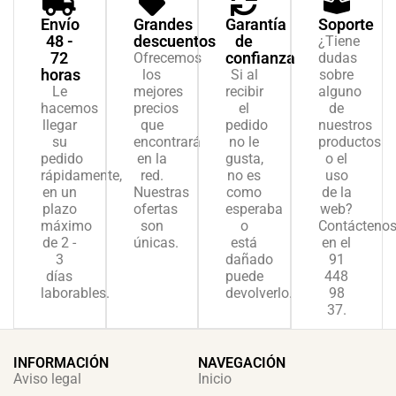
Envío
Grandes
Garantía
Soporte
48 -
descuentos
de
¿Tiene
72
confianza
Ofrecemos
dudas
horas
los
Si al
sobre
Le
mejores
recibir
alguno
hacemos
precios
el
de
llegar
que
pedido
nuestros
su
encontrará
no le
productos
pedido
en la
gusta,
o el
rápidamente,
red.
no es
uso
en un
Nuestras
como
de la
plazo
ofertas
esperaba
web?
máximo
son
o
Contácteno
de 2 -
únicas.
está
en el
3
dañado
91
días
puede
448
laborables.
devolverlo.
98
37.
INFORMACIÓN
NAVEGACIÓN
Aviso legal
Inicio