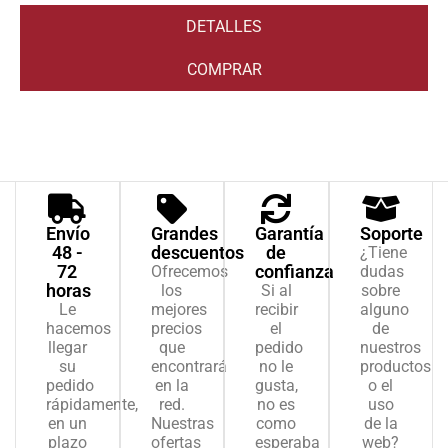
DETALLES
COMPRAR
V
1
5
d
c
Envío
Grandes
Garantía
Soporte
48 -
descuentos
de
¿Tiene
72
confianza
Ofrecemos
dudas
horas
los
Si al
sobre
Le
mejores
recibir
alguno
hacemos
precios
el
de
llegar
que
pedido
nuestros
su
encontrará
no le
productos
pedido
en la
gusta,
o el
rápidamente,
red.
no es
uso
en un
Nuestras
como
de la
plazo
ofertas
esperaba
web?