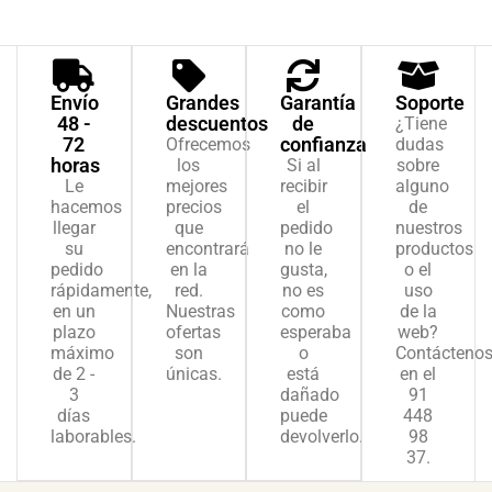
Valorado
1
con
5.00
de
5 en base
a
valoración
de un
cliente
Envío
Grandes
Garantía
Soporte
48 -
descuentos
de
¿Tiene
72
confianza
Ofrecemos
dudas
horas
los
Si al
sobre
Le
mejores
recibir
alguno
hacemos
precios
el
de
llegar
que
pedido
nuestros
su
encontrará
no le
productos
pedido
en la
gusta,
o el
rápidamente,
red.
no es
uso
en un
Nuestras
como
de la
plazo
ofertas
esperaba
web?
máximo
son
o
Contácteno
de 2 -
únicas.
está
en el
3
dañado
91
días
puede
448
laborables.
devolverlo.
98
37.