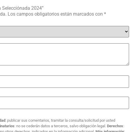
a Selecciónada 2024”
ada.
Los campos obligatorios están marcados con
*
idad
: publicar sus comentarios, tramitar la consulta/solicitud por usted
inatarios
: no se cederán datos a terceros, salvo obligación legal.
Derechos
:
como otros derechos, indicados en la información adicional.
Más información
: