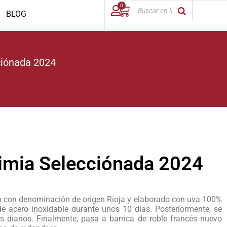
0
BLOG
iónada 2024
mia Selecciónada 2024
 con denominación de origen Rioja y elaborado con uva 100%
e acero inoxidable durante unos 10 días. Posteriormente, se
 diarios. Finalmente, pasa a barrica de roble francés nuevo