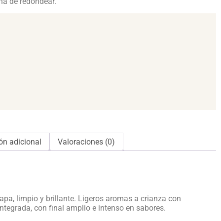
na de redondear.
ón adicional
Valoraciones (0)
pa, limpio y brillante. Ligeros aromas a crianza con
integrada, con final amplio e intenso en sabores.