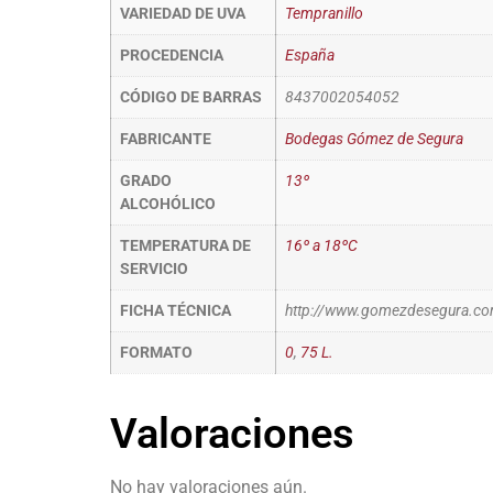
VARIEDAD DE UVA
Tempranillo
PROCEDENCIA
España
CÓDIGO DE BARRAS
8437002054052
FABRICANTE
Bodegas Gómez de Segura
GRADO
13º
ALCOHÓLICO
TEMPERATURA DE
16º a 18ºC
SERVICIO
FICHA TÉCNICA
http://www.gomezdesegura.co
FORMATO
0
,
75 L.
Valoraciones
No hay valoraciones aún.