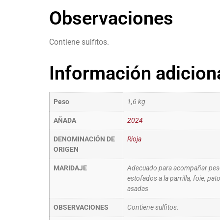
Observaciones
Contiene sulfitos.
Información adicion
Peso
1,6 kg
AÑADA
2024
DENOMINACIÓN DE
Rioja
ORIGEN
MARIDAJE
Adecuado para acompañar pescad
estofados a la parrilla, foie, pa
asadas
OBSERVACIONES
Contiene sulfitos.