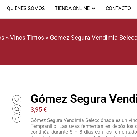
QUIENES SOMOS
TIENDA ONLINE
CONTACTO
os
»
Vinos Tintos
»
Gómez Segura Vendimia Selecc
Gómez Segura Vendi
3,95
€
Gómez Segura Vendimia Selecciónada es un vino
Tempranillo. Las uvas fermentan en depósitos d
continúa durante 5 – 8 días con los remontados