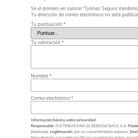
Sé el primero en valorar “Gómez Segura Vendimi
Tu dirección de correo electrónico no será public
Tu puntuación
*
Tu valoración
*
Nombre
*
Correo electrónico
*
Información básica sobre privacidad
Responsable
: DISTRIBUIDORA DE BEBIDAS BACO, S.A.
Final
planteada.
Legitimación
: por su consentimiento expreso.
Dest
tiene derecho a acceder, rectificar y suprimir los datos, así 