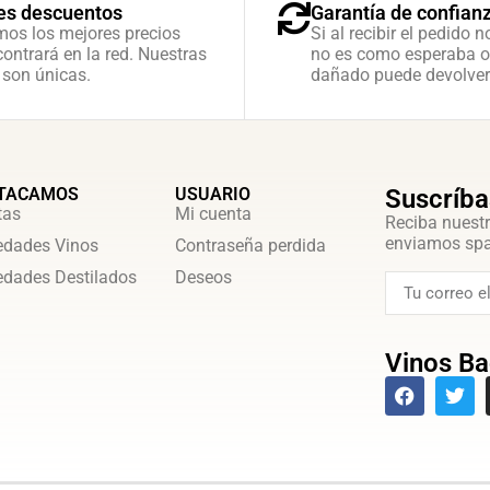
es descuentos
Garantía de confian
mos los mejores precios
Si al recibir el pedido n
ontrará en la red. Nuestras
no es como esperaba o
 son únicas.
dañado puede devolver
TACAMOS
USUARIO
Suscríba
tas
Mi cuenta
Reciba nuestr
enviamos sp
dades Vinos
Contraseña perdida
dades Destilados
Deseos
Vinos Ba