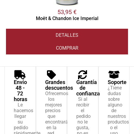
53,95
€
Moët & Chandon Ice Imperial
DETALLES
COMPRAR
Envío
Grandes
Garantía
Soporte
48 -
descuentos
de
¿Tiene
72
confianza
Ofrecemos
dudas
horas
los
Si al
sobre
Le
mejores
recibir
alguno
hacemos
precios
el
de
llegar
que
pedido
nuestros
su
encontrará
no le
productos
pedido
en la
gusta,
o el
rápidamente,
red.
no es
uso