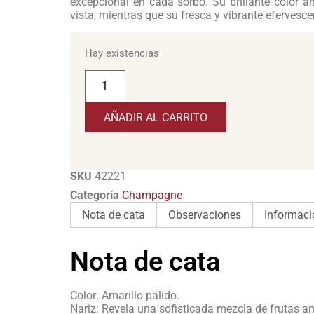
excepcional en cada sorbo. Su brillante color a
vista, mientras que su fresca y vibrante efervesc
Hay existencias
AÑADIR AL CARRITO
SKU
42221
Categoría
Champagne
Nota de cata
Observaciones
Informaci
Nota de cata
Color: Amarillo pálido.
Nariz: Revela una sofisticada mezcla de frutas am