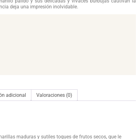
marillo pálido y sus delicadas y vivaces burbujas cautivan la
encia deja una impresión inolvidable.
ón adicional
Valoraciones (0)
arillas maduras y sutiles toques de frutos secos, que le