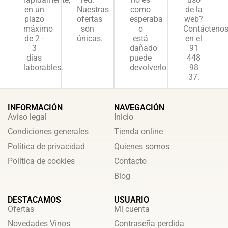
en un
Nuestras
como
de la
plazo
ofertas
esperaba
web?
máximo
son
o
Contácteno
de 2 -
únicas.
está
en el
3
dañado
91
días
puede
448
laborables.
devolverlo.
98
37.
INFORMACIÓN
NAVEGACIÓN
Aviso legal
Inicio
Condiciones generales
Tienda online
Política de privacidad
Quienes somos
Política de cookies
Contacto
Blog
DESTACAMOS
USUARIO
Ofertas
Mi cuenta
Novedades Vinos
Contraseña perdida