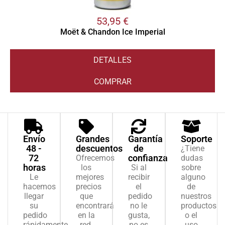
53,95
€
Moët & Chandon Ice Imperial
DETALLES
COMPRAR
Envío
Grandes
Garantía
Soporte
48 -
descuentos
de
¿Tiene
72
confianza
Ofrecemos
dudas
horas
los
Si al
sobre
Le
mejores
recibir
alguno
hacemos
precios
el
de
llegar
que
pedido
nuestros
su
encontrará
no le
productos
pedido
en la
gusta,
o el
rápidamente,
red.
no es
uso