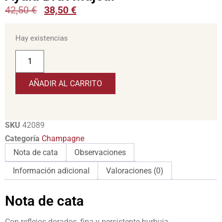
42,50
€
38,50
€
Hay existencias
AÑADIR AL CARRITO
SKU
42089
Categoría
Champagne
Nota de cata
Observaciones
Información adicional
Valoraciones (0)
Nota de cata
Con reflejos dorados, fina y persistente burbuja.