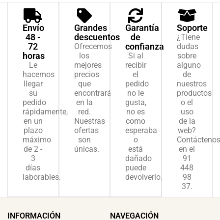
Envío
Grandes
Garantía
Soporte
48 -
descuentos
de
¿Tiene
72
confianza
Ofrecemos
dudas
horas
los
Si al
sobre
Le
mejores
recibir
alguno
hacemos
precios
el
de
llegar
que
pedido
nuestros
su
encontrará
no le
productos
pedido
en la
gusta,
o el
rápidamente,
red.
no es
uso
en un
Nuestras
como
de la
plazo
ofertas
esperaba
web?
máximo
son
o
Contácteno
de 2 -
únicas.
está
en el
3
dañado
91
días
puede
448
laborables.
devolverlo.
98
37.
INFORMACIÓN
NAVEGACIÓN