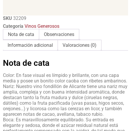
SKU
32209
Categoría
Vinos Generosos
Nota de cata
Observaciones
Información adicional
Valoraciones (0)
Nota de cata
Color: En fase visual es límpido y brillante, con una capa
media y posee un bonito color caoba con ribetes ambarinos.
Nariz: Nuestro vino fondillón de Alicante tiene una nariz muy
amplia, compleja y con buena intensidad aromática, donde
destacan tanto la fruta madura y dulce (ciruelas negras,
dátiles) como la fruta pacificada (uvas pasas, higos secos,
orejones…) y licorosa como las cerezas en licor, y también
aparecen notas de cacao, avellana, tabaco rubio.
Boca: Es maravillosamente equilibrado. Su entrada es
elegante y sedosa, donde el azúcar residual natural está
perfectamente compensado con la acidez, de tal modo que