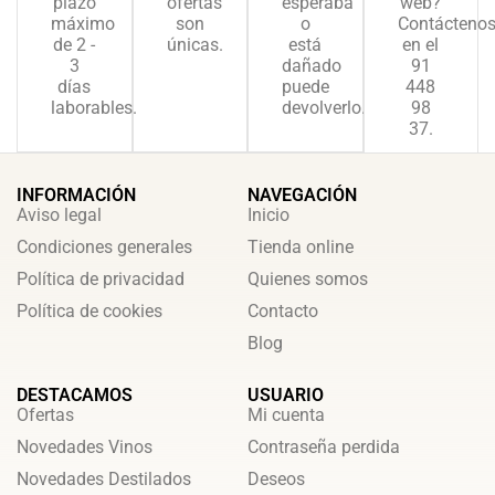
plazo
ofertas
esperaba
web?
máximo
son
o
Contácteno
de 2 -
únicas.
está
en el
3
dañado
91
días
puede
448
laborables.
devolverlo.
98
37.
INFORMACIÓN
NAVEGACIÓN
Aviso legal
Inicio
Condiciones generales
Tienda online
Política de privacidad
Quienes somos
Política de cookies
Contacto
Blog
DESTACAMOS
USUARIO
Ofertas
Mi cuenta
Novedades Vinos
Contraseña perdida
Novedades Destilados
Deseos