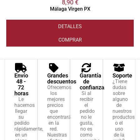
8,90
€
Málaga Virgen PX
DETALLES
COMPRAR
Envío
Grandes
Garantía
Soporte
48 -
descuentos
de
¿Tiene
72
confianza
Ofrecemos
dudas
horas
los
Si al
sobre
Le
mejores
recibir
alguno
hacemos
precios
el
de
llegar
que
pedido
nuestros
su
encontrará
no le
productos
pedido
en la
gusta,
o el
rápidamente,
red.
no es
uso
en un
Nuestras
como
de la