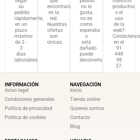
llegar
que
pedido
nuestros
su
encontrará
no le
productos
pedido
en la
gusta,
o el
rápidamente,
red.
no es
uso
en un
Nuestras
como
de la
plazo
ofertas
esperaba
web?
máximo
son
o
Contácteno
de 2 -
únicas.
está
en el
3
dañado
91
días
puede
448
laborables.
devolverlo.
98
37.
INFORMACIÓN
NAVEGACIÓN
Aviso legal
Inicio
Condiciones generales
Tienda online
Política de privacidad
Quienes somos
Política de cookies
Contacto
Blog