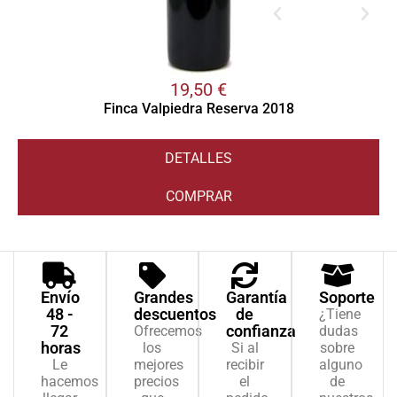
19,50
€
Finca Valpiedra Reserva 2018
DETALLES
COMPRAR
Envío
Grandes
Garantía
Soporte
48 -
descuentos
de
¿Tiene
72
confianza
Ofrecemos
dudas
horas
los
Si al
sobre
Le
mejores
recibir
alguno
hacemos
precios
el
de