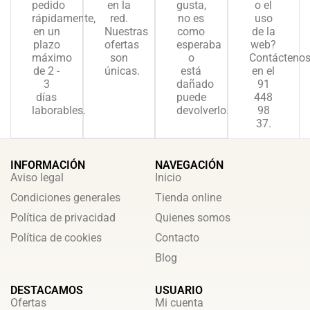
pedido
en la
gusta,
o el
rápidamente,
red.
no es
uso
en un
Nuestras
como
de la
plazo
ofertas
esperaba
web?
máximo
son
o
Contácteno
de 2 -
únicas.
está
en el
3
dañado
91
días
puede
448
laborables.
devolverlo.
98
37.
INFORMACIÓN
NAVEGACIÓN
Aviso legal
Inicio
Condiciones generales
Tienda online
Política de privacidad
Quienes somos
Política de cookies
Contacto
Blog
DESTACAMOS
USUARIO
Ofertas
Mi cuenta