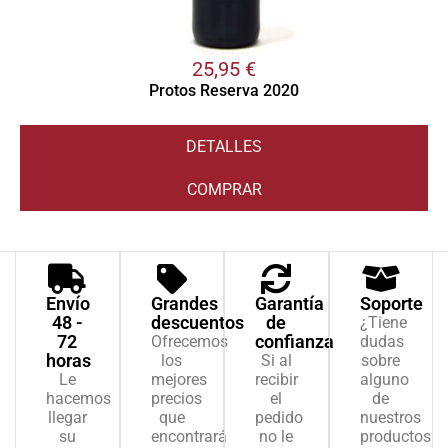
25,95
€
Protos Reserva 2020
DETALLES
COMPRAR
Envío
Grandes
Garantía
Soporte
48 -
descuentos
de
¿Tiene
72
confianza
Ofrecemos
dudas
horas
los
Si al
sobre
Le
mejores
recibir
alguno
hacemos
precios
el
de
llegar
que
pedido
nuestros
su
encontrará
no le
productos