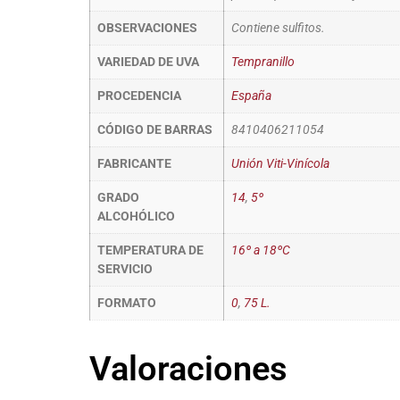
OBSERVACIONES
Contiene sulfitos.
VARIEDAD DE UVA
Tempranillo
PROCEDENCIA
España
CÓDIGO DE BARRAS
8410406211054
FABRICANTE
Unión Viti-Vinícola
GRADO
14
,
5º
ALCOHÓLICO
TEMPERATURA DE
16º a 18ºC
SERVICIO
FORMATO
0
,
75 L.
Valoraciones