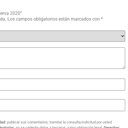
serva 2020”
ada.
Los campos obligatorios están marcados con
*
idad
: publicar sus comentarios, tramitar la consulta/solicitud por usted
inatarios
: no se cederán datos a terceros, salvo obligación legal.
Derechos
: