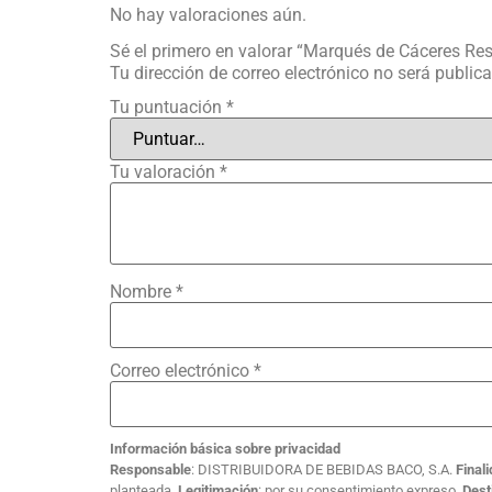
No hay valoraciones aún.
Sé el primero en valorar “Marqués de Cáceres Re
Tu dirección de correo electrónico no será public
Tu puntuación
*
Tu valoración
*
Nombre
*
Correo electrónico
*
Información básica sobre privacidad
Responsable
: DISTRIBUIDORA DE BEBIDAS BACO, S.A.
Final
planteada.
Legitimación
: por su consentimiento expreso.
Dest