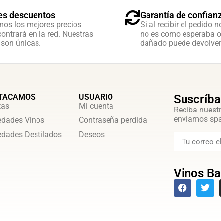
es descuentos
Garantía de confian
mos los mejores precios
Si al recibir el pedido n
ontrará en la red. Nuestras
no es como esperaba o
 son únicas.
dañado puede devolver
TACAMOS
USUARIO
Suscríba
tas
Mi cuenta
Reciba nuestr
enviamos sp
dades Vinos
Contraseña perdida
dades Destilados
Deseos
Vinos Ba