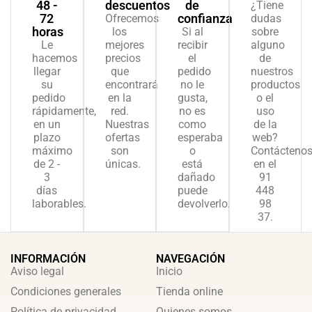
48 -
descuentos
de
¿Tiene
72
confianza
Ofrecemos
dudas
horas
los
Si al
sobre
Le
mejores
recibir
alguno
hacemos
precios
el
de
llegar
que
pedido
nuestros
su
encontrará
no le
productos
pedido
en la
gusta,
o el
rápidamente,
red.
no es
uso
en un
Nuestras
como
de la
plazo
ofertas
esperaba
web?
máximo
son
o
Contácteno
de 2 -
únicas.
está
en el
3
dañado
91
días
puede
448
laborables.
devolverlo.
98
37.
INFORMACIÓN
NAVEGACIÓN
Aviso legal
Inicio
Condiciones generales
Tienda online
Política de privacidad
Quienes somos