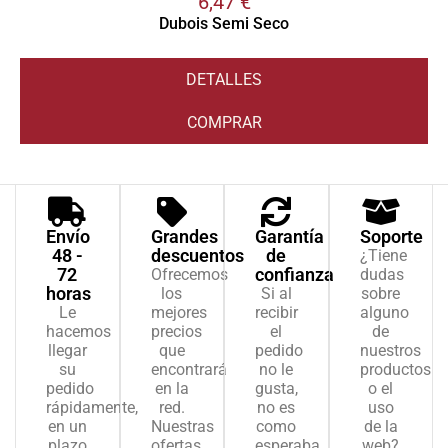
6,47
€
Dubois Semi Seco
DETALLES
COMPRAR
Envío
Grandes
Garantía
Soporte
48 -
descuentos
de
¿Tiene
72
confianza
Ofrecemos
dudas
horas
los
Si al
sobre
Le
mejores
recibir
alguno
hacemos
precios
el
de
llegar
que
pedido
nuestros
su
encontrará
no le
productos
pedido
en la
gusta,
o el
rápidamente,
red.
no es
uso
en un
Nuestras
como
de la
plazo
ofertas
esperaba
web?