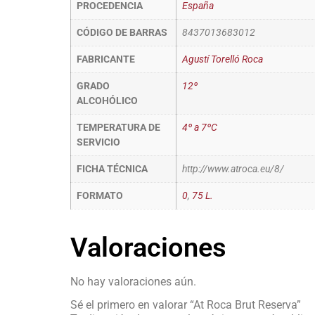
PROCEDENCIA
España
CÓDIGO DE BARRAS
8437013683012
FABRICANTE
Agustí Torelló Roca
GRADO
12º
ALCOHÓLICO
TEMPERATURA DE
4º a 7ºC
SERVICIO
FICHA TÉCNICA
http://www.atroca.eu/8/
FORMATO
0
,
75 L.
Valoraciones
No hay valoraciones aún.
Sé el primero en valorar “At Roca Brut Reserva”