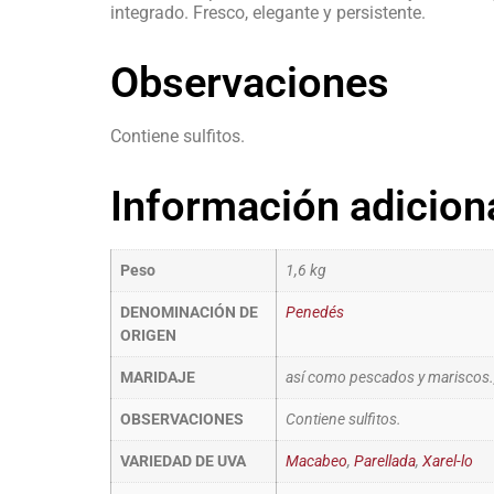
integrado. Fresco, elegante y persistente.
Observaciones
Contiene sulfitos.
Información adicion
Peso
1,6 kg
DENOMINACIÓN DE
Penedés
ORIGEN
MARIDAJE
así como pescados y mariscos., 
OBSERVACIONES
Contiene sulfitos.
VARIEDAD DE UVA
Macabeo
,
Parellada
,
Xarel-lo