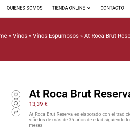
QUIENES SOMOS
TIENDA ONLINE
CONTACTO
me
»
Vinos
»
Vinos Espumosos
»
At Roca Brut Res
At Roca Brut Reserv
13,39
€
At Roca Brut Reserva es elaborado con el tradic
viñedos de más de 35 años de edad siguiendo los 
meses.