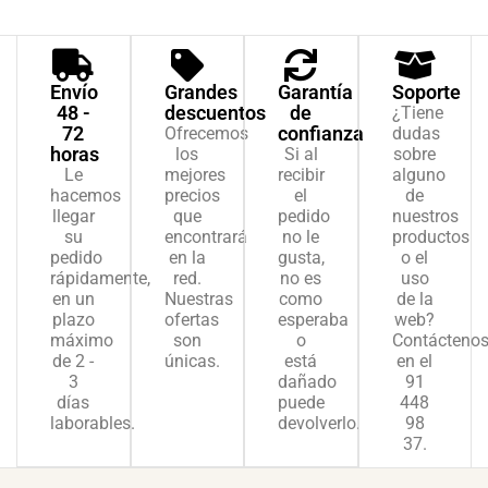
Envío
Grandes
Garantía
Soporte
48 -
descuentos
de
¿Tiene
72
confianza
Ofrecemos
dudas
horas
los
Si al
sobre
Le
mejores
recibir
alguno
hacemos
precios
el
de
llegar
que
pedido
nuestros
su
encontrará
no le
productos
pedido
en la
gusta,
o el
rápidamente,
red.
no es
uso
en un
Nuestras
como
de la
plazo
ofertas
esperaba
web?
máximo
son
o
Contácteno
de 2 -
únicas.
está
en el
3
dañado
91
días
puede
448
laborables.
devolverlo.
98
37.