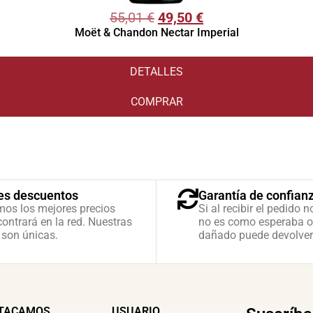
55,01
€
49,50
€
Moët & Chandon Nectar Imperial
DETALLES
COMPRAR
es descuentos
Garantía de confian
mos los mejores precios
Si al recibir el pedido n
ontrará en la red. Nuestras
no es como esperaba o
 son únicas.
dañado puede devolver
TACAMOS
USUARIO