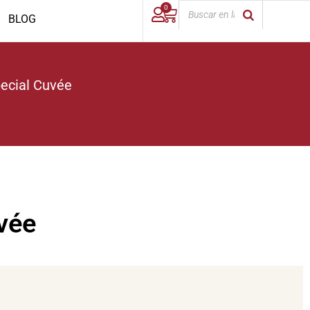
0
BLOG
pecial Cuvée
vée