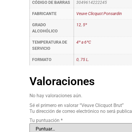
CÓDIGO DE BARRAS
3049614222245
FABRICANTE
Veuve Clicquot Ponsardin
GRADO
12
,
5º
ALCOHÓLICO
TEMPERATURA DE
4º a 6ºC
SERVICIO
FORMATO
0
,
75 L.
Valoraciones
No hay valoraciones aún.
Sé el primero en valorar “Veuve Clicquot Brut”
Tu dirección de correo electrónico no será public
Tu puntuación
*