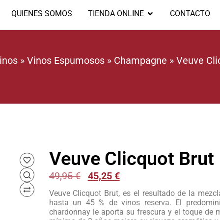
QUIENES SOMOS
TIENDA ONLINE
CONTACTO
inos
»
Vinos Espumosos
»
Champagne
»
Veuve Cli
Veuve Clicquot Brut
49,95
€
45,25
€
Veuve Clicquot Brut, es el resultado de la mezc
hasta un 45 % de vinos reserva. El predomini
chardonnay le aporta su frescura y el toque de m