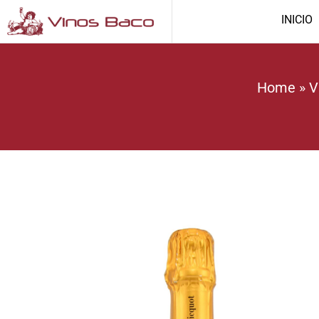
INICIO
Home
»
V