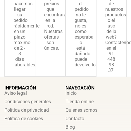
hacemos
precios
el
de
llegar
que
pedido
nuestros
su
encontrará
no le
productos
pedido
en la
gusta,
o el
rápidamente,
red.
no es
uso
en un
Nuestras
como
de la
plazo
ofertas
esperaba
web?
máximo
son
o
Contácteno
de 2 -
únicas.
está
en el
3
dañado
91
días
puede
448
laborables.
devolverlo.
98
37.
INFORMACIÓN
NAVEGACIÓN
Aviso legal
Inicio
Condiciones generales
Tienda online
Política de privacidad
Quienes somos
Política de cookies
Contacto
Blog