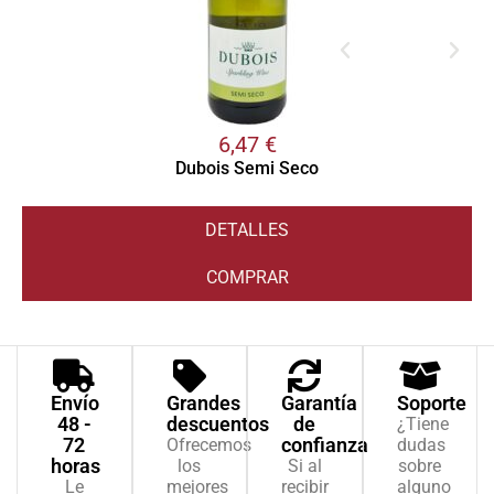
6,47
€
Dubois Semi Seco
DETALLES
COMPRAR
Envío
Grandes
Garantía
Soporte
48 -
descuentos
de
¿Tiene
72
confianza
Ofrecemos
dudas
horas
los
Si al
sobre
Le
mejores
recibir
alguno