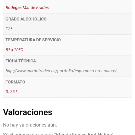
Bodegas Mar de Frades
GRADO ALCOHÓLICO
12º
TEMPERATURA DE SERVICIO
8º a 10ºC
FICHA TÉCNICA
http://www.mardefrades.es/portfolio/espumoso-brut-nature/
FORMATO
0
,
75 L.
Valoraciones
No hay valoraciones aún.
Sé el primero en valorar “Mar de Frades Brut Nature”