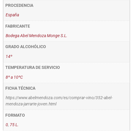
PROCEDENCIA
España
FABRICANTE
Bodega Abel Mendoza Monge S.L.
GRADO ALCOHÓLICO
14º
TEMPERATURA DE SERVICIO
8º a 10ºC
FICHA TÉCNICA
https://www.abelmendoza.com/es/comprar-vino/352-abel-
mendoza-jarrarte-joven.html
FORMATO
0
,
75 L.