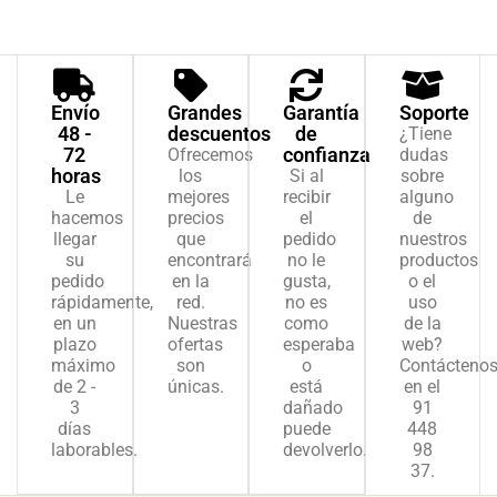
Envío
Grandes
Garantía
Soporte
48 -
descuentos
de
¿Tiene
72
confianza
Ofrecemos
dudas
horas
los
Si al
sobre
Le
mejores
recibir
alguno
hacemos
precios
el
de
llegar
que
pedido
nuestros
su
encontrará
no le
productos
pedido
en la
gusta,
o el
rápidamente,
red.
no es
uso
en un
Nuestras
como
de la
plazo
ofertas
esperaba
web?
máximo
son
o
Contácteno
de 2 -
únicas.
está
en el
3
dañado
91
días
puede
448
laborables.
devolverlo.
98
37.