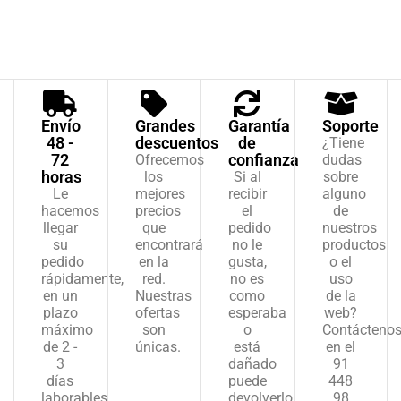
Envío
Grandes
Garantía
Soporte
48 -
descuentos
de
¿Tiene
72
confianza
Ofrecemos
dudas
horas
los
Si al
sobre
Le
mejores
recibir
alguno
hacemos
precios
el
de
llegar
que
pedido
nuestros
su
encontrará
no le
productos
pedido
en la
gusta,
o el
rápidamente,
red.
no es
uso
en un
Nuestras
como
de la
plazo
ofertas
esperaba
web?
máximo
son
o
Contácteno
de 2 -
únicas.
está
en el
3
dañado
91
días
puede
448
laborables.
devolverlo.
98