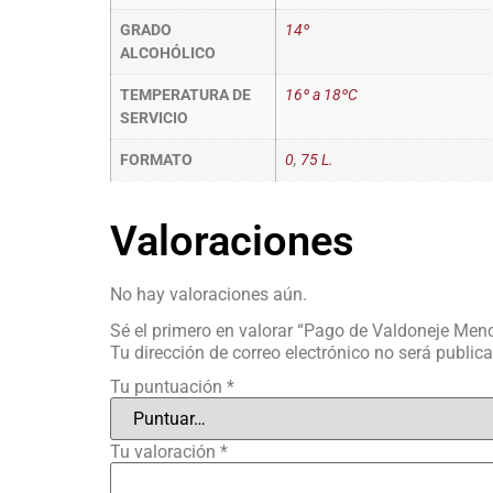
GRADO
14º
ALCOHÓLICO
TEMPERATURA DE
16º a 18ºC
SERVICIO
FORMATO
0
,
75 L.
Valoraciones
No hay valoraciones aún.
Sé el primero en valorar “Pago de Valdoneje Men
Tu dirección de correo electrónico no será public
Tu puntuación
*
Tu valoración
*