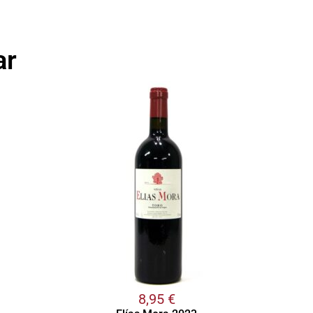
ar
8,95
€