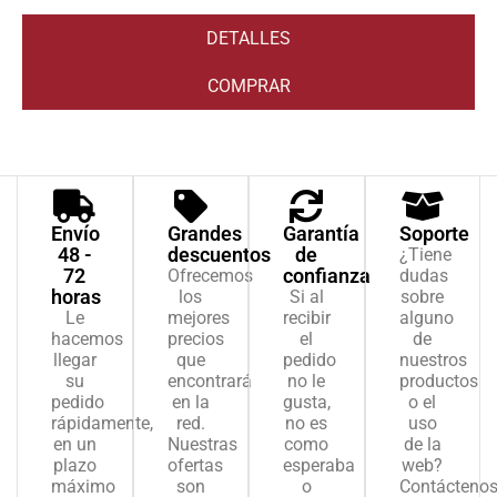
DETALLES
COMPRAR
Envío
Grandes
Garantía
Soporte
48 -
descuentos
de
¿Tiene
72
confianza
Ofrecemos
dudas
horas
los
Si al
sobre
Le
mejores
recibir
alguno
hacemos
precios
el
de
llegar
que
pedido
nuestros
su
encontrará
no le
productos
pedido
en la
gusta,
o el
rápidamente,
red.
no es
uso
en un
Nuestras
como
de la
plazo
ofertas
esperaba
web?
máximo
son
o
Contácteno