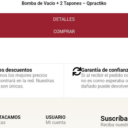
Bomba de Vacío + 2 Tapones – Qpractiko
DETALLES
COMPRAR
es descuentos
Garantía de confian
mos los mejores precios
Si al recibir el pedido n
ontrará en la red. Nuestras
no es como esperaba o
 son únicas.
dañado puede devolver
TACAMOS
USUARIO
Suscríba
tas
Mi cuenta
Reciba nuestr