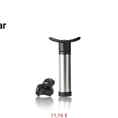
ar
11,16
€