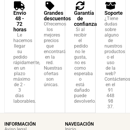
Envío
Grandes
Garantía
Soporte
48 -
descuentos
de
¿Tiene
72
confianza
Ofrecemos
dudas
horas
los
Si al
sobre
Le
mejores
recibir
alguno
hacemos
precios
el
de
llegar
que
pedido
nuestros
su
encontrará
no le
productos
pedido
en la
gusta,
o el
rápidamente,
red.
no es
uso
en un
Nuestras
como
de la
plazo
ofertas
esperaba
web?
máximo
son
o
Contácteno
de 2 -
únicas.
está
en el
3
dañado
91
días
puede
448
laborables.
devolverlo.
98
37.
INFORMACIÓN
NAVEGACIÓN
Aviso legal
Inicio