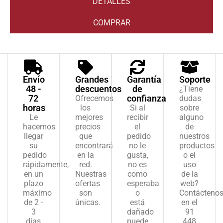
DETALLES
COMPRAR
Envío
Grandes
Garantía
Soporte
48 -
descuentos
de
¿Tiene
72
confianza
Ofrecemos
dudas
horas
los
Si al
sobre
Le
mejores
recibir
alguno
hacemos
precios
el
de
llegar
que
pedido
nuestros
su
encontrará
no le
productos
pedido
en la
gusta,
o el
rápidamente,
red.
no es
uso
en un
Nuestras
como
de la
plazo
ofertas
esperaba
web?
máximo
son
o
Contácteno
de 2 -
únicas.
está
en el
3
dañado
91
días
puede
448