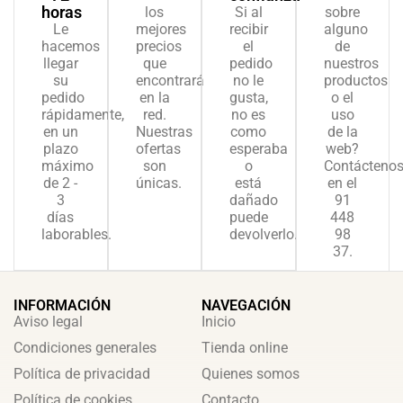
horas
los
Si al
sobre
Le
mejores
recibir
alguno
hacemos
precios
el
de
llegar
que
pedido
nuestros
su
encontrará
no le
productos
pedido
en la
gusta,
o el
rápidamente,
red.
no es
uso
en un
Nuestras
como
de la
plazo
ofertas
esperaba
web?
máximo
son
o
Contácteno
de 2 -
únicas.
está
en el
3
dañado
91
días
puede
448
laborables.
devolverlo.
98
37.
INFORMACIÓN
NAVEGACIÓN
Aviso legal
Inicio
Condiciones generales
Tienda online
Política de privacidad
Quienes somos
Política de cookies
Contacto