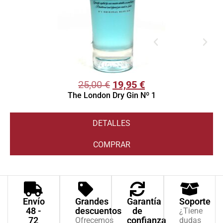
25,00
€
19,95
€
The London Dry Gin Nº 1
DETALLES
COMPRAR
Envío
Grandes
Garantía
Soporte
48 -
descuentos
de
¿Tiene
72
confianza
Ofrecemos
dudas