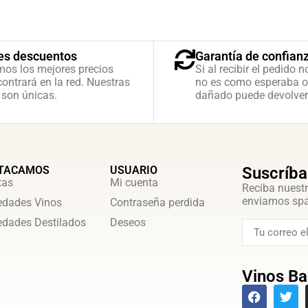
es descuentos
Garantía de confian
mos los mejores precios
Si al recibir el pedido n
ontrará en la red. Nuestras
no es como esperaba o
 son únicas.
dañado puede devolver
TACAMOS
USUARIO
Suscríba
tas
Mi cuenta
Reciba nuestr
enviamos sp
dades Vinos
Contraseña perdida
dades Destilados
Deseos
Vinos Ba