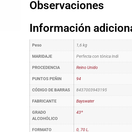
Observaciones
Información adicion
Peso
1,6 kg
MARIDAJE
Perfecta con tónica Indi
PROCEDENCIA
Reino Unido
PUNTOS PEÑIN
94
CÓDIGO DE BARRAS
8437003943195
FABRICANTE
Bayswater
GRADO
43º
ALCOHÓLICO
FORMATO
0
,
70 L.