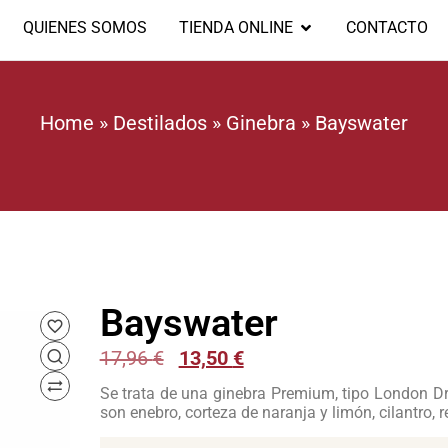
QUIENES SOMOS
TIENDA ONLINE
CONTACTO
Home
»
Destilados
»
Ginebra
»
Bayswater
Bayswater
17,96
€
13,50
€
Se trata de una ginebra Premium, tipo London Dry
son enebro, corteza de naranja y limón, cilantro, r