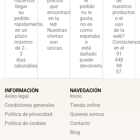
hacemos
precios
el
de
llegar
que
pedido
nuestros
su
encontrará
no le
productos
pedido
en la
gusta,
o el
rápidamente,
red.
no es
uso
en un
Nuestras
como
de la
plazo
ofertas
esperaba
web?
máximo
son
o
Contácteno
de 2 -
únicas.
está
en el
3
dañado
91
días
puede
448
laborables.
devolverlo.
98
37.
INFORMACIÓN
NAVEGACIÓN
Aviso legal
Inicio
Condiciones generales
Tienda online
Política de privacidad
Quienes somos
Política de cookies
Contacto
Blog