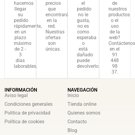
hacemos
precios
el
de
llegar
que
pedido
nuestros
su
encontrará
no le
productos
pedido
en la
gusta,
o el
rápidamente,
red.
no es
uso
en un
Nuestras
como
de la
plazo
ofertas
esperaba
web?
máximo
son
o
Contácteno
de 2 -
únicas.
está
en el
3
dañado
91
días
puede
448
laborables.
devolverlo.
98
37.
INFORMACIÓN
NAVEGACIÓN
Aviso legal
Inicio
Condiciones generales
Tienda online
Política de privacidad
Quienes somos
Política de cookies
Contacto
Blog