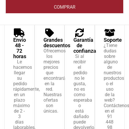
COMPRAR
Envío
Grandes
Garantía
Soporte
48 -
descuentos
de
¿Tiene
72
confianza
Ofrecemos
dudas
horas
los
Si al
sobre
Le
mejores
recibir
alguno
hacemos
precios
el
de
llegar
que
pedido
nuestros
su
encontrará
no le
productos
pedido
en la
gusta,
o el
rápidamente,
red.
no es
uso
en un
Nuestras
como
de la
plazo
ofertas
esperaba
web?
máximo
son
o
Contácteno
de 2 -
únicas.
está
en el
3
dañado
91
días
puede
448
laborables.
devolverlo.
98