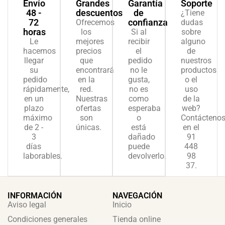
Envío
Grandes
Garantía
Soporte
c
48 -
descuentos
de
¿Tiene
72
confianza
Ofrecemos
dudas
horas
los
Si al
sobre
Le
mejores
recibir
alguno
hacemos
precios
el
de
llegar
que
pedido
nuestros
su
encontrará
no le
productos
pedido
en la
gusta,
o el
rápidamente,
red.
no es
uso
en un
Nuestras
como
de la
plazo
ofertas
esperaba
web?
máximo
son
o
Contácteno
de 2 -
únicas.
está
en el
3
dañado
91
días
puede
448
laborables.
devolverlo.
98
37.
INFORMACIÓN
NAVEGACIÓN
Aviso legal
Inicio
Condiciones generales
Tienda online