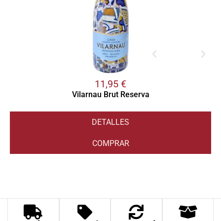
11,95
€
Vilarnau Brut Reserva
DETALLES
COMPRAR
V
1
d
b
v
d