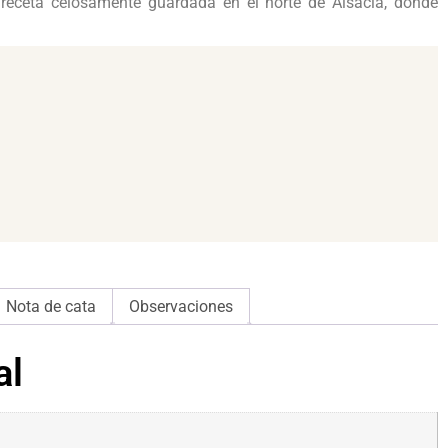
receta celosamente guardada en el norte de Alsacia, donde
Nota de cata
Observaciones
al