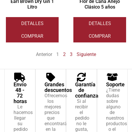
Earl Brown Dry Gin 1
Flor de Caña Añejo
Litro
Clásico 5 años
DETALLES
DETALLES
COMPRAR
COMPRAR
Anterior
1
2
3
Siguiente
Envío
Grandes
Garantía
Soporte
48 -
descuentos
de
¿Tiene
72
confianza
Ofrecemos
dudas
horas
los
Si al
sobre
Le
mejores
recibir
alguno
hacemos
precios
el
de
llegar
que
pedido
nuestros
su
encontrará
no le
productos
pedido
en la
gusta,
o el