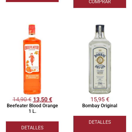
COMPRAR
14,90
€
13,50
€
15,95
€
Beefeater Blood Orange
Bombay Original
1 L.
DETALLES
DETALLES