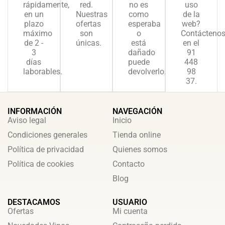
rápidamente,
red.
no es
uso
en un
Nuestras
como
de la
plazo
ofertas
esperaba
web?
máximo
son
o
Contácteno
de 2 -
únicas.
está
en el
3
dañado
91
días
puede
448
laborables.
devolverlo.
98
37.
INFORMACIÓN
NAVEGACIÓN
Aviso legal
Inicio
Condiciones generales
Tienda online
Política de privacidad
Quienes somos
Política de cookies
Contacto
Blog
DESTACAMOS
USUARIO
Ofertas
Mi cuenta