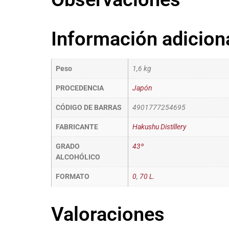
Información adicion
Peso
1,6 kg
PROCEDENCIA
Japón
CÓDIGO DE BARRAS
4901777254695
FABRICANTE
Hakushu Distillery
GRADO
43º
ALCOHÓLICO
FORMATO
0
,
70 L.
Valoraciones