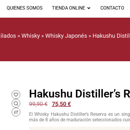
QUIENES SOMOS
TIENDA ONLINE
CONTACTO
ilados
»
Whisky
»
Whisky Japonés
»
Hakushu Distil
Hakushu Distiller’s 
99,90
€
75,50
€
El Whisky Hakushu Distiller’s Reserva es un sing
más de 8 años de maduración seleccionados cui