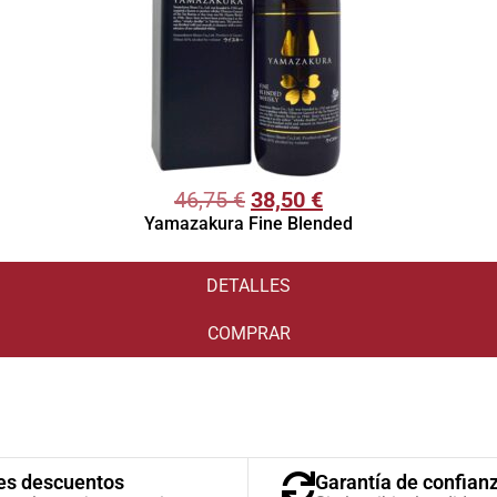
46,75
€
38,50
€
Yamazakura Fine Blended
DETALLES
COMPRAR
es descuentos
Garantía de confian