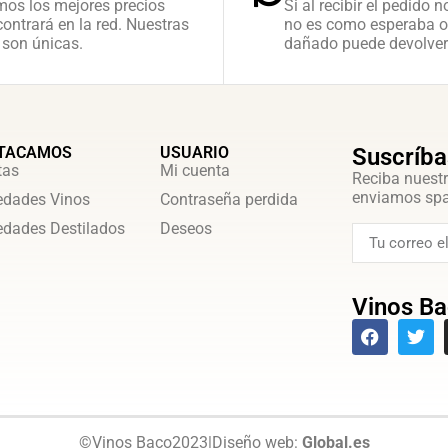
mos los mejores precios
Si al recibir el pedido n
ontrará en la red. Nuestras
no es como esperaba o
 son únicas.
dañado puede devolver
TACAMOS
USUARIO
Suscríba
tas
Mi cuenta
Reciba nuestr
enviamos sp
dades Vinos
Contraseña perdida
dades Destilados
Deseos
Vinos Ba
©
Vinos Baco
2023
|
Diseño web:
Global.es