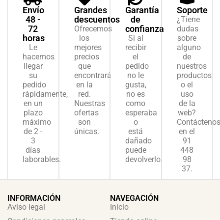
Envío
Grandes
Garantía
Soporte
48 -
descuentos
de
¿Tiene
72
confianza
Ofrecemos
dudas
horas
los
Si al
sobre
Le
mejores
recibir
alguno
hacemos
precios
el
de
llegar
que
pedido
nuestros
su
encontrará
no le
productos
pedido
en la
gusta,
o el
rápidamente,
red.
no es
uso
en un
Nuestras
como
de la
plazo
ofertas
esperaba
web?
máximo
son
o
Contácteno
de 2 -
únicas.
está
en el
3
dañado
91
días
puede
448
laborables.
devolverlo.
98
37.
INFORMACIÓN
NAVEGACIÓN
Aviso legal
Inicio