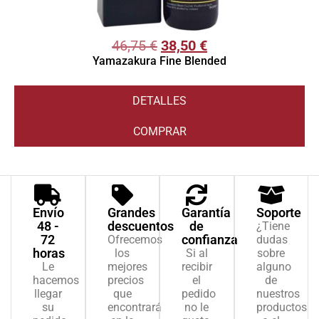
46,75
€
38,50
€
Yamazakura Fine Blended
DETALLES
COMPRAR
Envío
Grandes
Garantía
Soporte
48 -
descuentos
de
¿Tiene
72
confianza
Ofrecemos
dudas
horas
los
Si al
sobre
Le
mejores
recibir
alguno
hacemos
precios
el
de
llegar
que
pedido
nuestros
su
encontrará
no le
productos