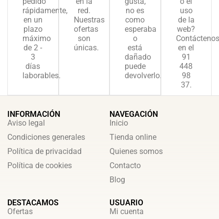
pedido
en la
gusta,
o el
rápidamente,
red.
no es
uso
en un
Nuestras
como
de la
plazo
ofertas
esperaba
web?
máximo
son
o
Contácteno
de 2 -
únicas.
está
en el
3
dañado
91
días
puede
448
laborables.
devolverlo.
98
37.
INFORMACIÓN
NAVEGACIÓN
Aviso legal
Inicio
Condiciones generales
Tienda online
Política de privacidad
Quienes somos
Política de cookies
Contacto
Blog
DESTACAMOS
USUARIO
Ofertas
Mi cuenta