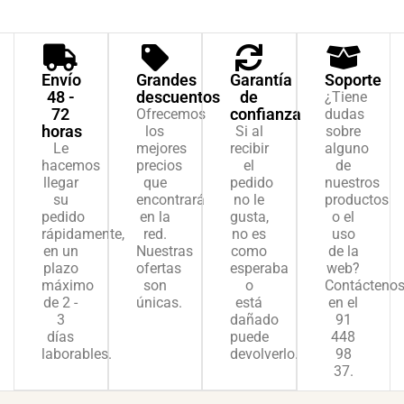
Envío
Grandes
Garantía
Soporte
48 -
descuentos
de
¿Tiene
72
confianza
Ofrecemos
dudas
horas
los
Si al
sobre
Le
mejores
recibir
alguno
hacemos
precios
el
de
llegar
que
pedido
nuestros
su
encontrará
no le
productos
pedido
en la
gusta,
o el
rápidamente,
red.
no es
uso
en un
Nuestras
como
de la
plazo
ofertas
esperaba
web?
máximo
son
o
Contácteno
de 2 -
únicas.
está
en el
3
dañado
91
días
puede
448
laborables.
devolverlo.
98
37.