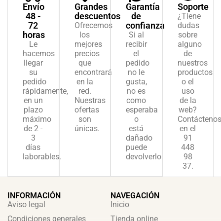
Envío
Grandes
Garantía
Soporte
48 -
descuentos
de
¿Tiene
72
confianza
Ofrecemos
dudas
horas
los
Si al
sobre
Le
mejores
recibir
alguno
hacemos
precios
el
de
llegar
que
pedido
nuestros
su
encontrará
no le
productos
pedido
en la
gusta,
o el
rápidamente,
red.
no es
uso
en un
Nuestras
como
de la
plazo
ofertas
esperaba
web?
máximo
son
o
Contácteno
de 2 -
únicas.
está
en el
3
dañado
91
días
puede
448
laborables.
devolverlo.
98
37.
INFORMACIÓN
NAVEGACIÓN
Aviso legal
Inicio
Condiciones generales
Tienda online