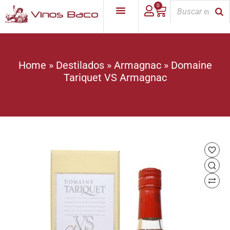
0
Home
»
Destilados
»
Armagnac
»
Domaine
Tariquet VS Armagnac