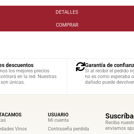
DETALLES
COMPRAR
es descuentos
Garantía de confian
mos los mejores precios
Si al recibir el pedido n
ontrará en la red. Nuestras
no es como esperaba o
 son únicas.
dañado puede devolver
TACAMOS
USUARIO
Suscríba
tas
Mi cuenta
Reciba nuestr
enviamos sp
dades Vinos
Contraseña perdida